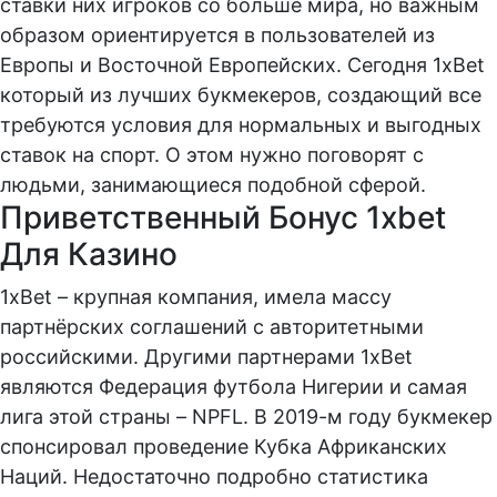
ставки них игроков со больше мира, но важным
образом ориентируется в пользователей из
Европы и Восточной Европейских. Сегодня 1xBet
который из лучших букмекеров, создающий все
требуются условия для нормальных и выгодных
ставок на спорт. О этом нужно поговорят с
людьми, занимающиеся подобной сферой.
Приветственный Бонус 1xbet
Для Казино
1xBet – крупная компания, имела массу
партнёрских соглашений с авторитетными
российскими. Другими партнерами 1xBet
являются Федерация футбола Нигерии и самая
лига этой страны – NPFL. В 2019-м году букмекер
спонсировал проведение Кубка Африканских
Наций. Недостаточно подробно статистика