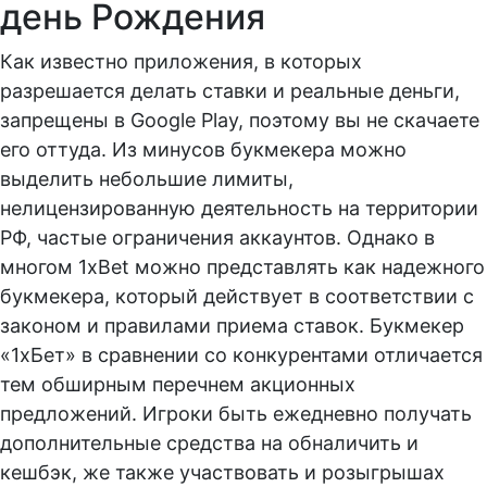
день Рождения
Как известно приложения, в которых
разрешается делать ставки и реальные деньги,
запрещены в Google Play, поэтому вы не скачаете
его оттуда. Из минусов букмекера можно
выделить небольшие лимиты,
нелицензированную деятельность на территории
РФ, частые ограничения аккаунтов. Однако в
многом 1xBet можно представлять как надежного
букмекера, который действует в соответствии с
законом и правилами приема ставок. Букмекер
«1xБет» в сравнении со конкурентами отличается
тем обширным перечнем акционных
предложений. Игроки быть ежедневно получать
дополнительные средства на обналичить и
кешбэк, же также участвовать и розыгрышах