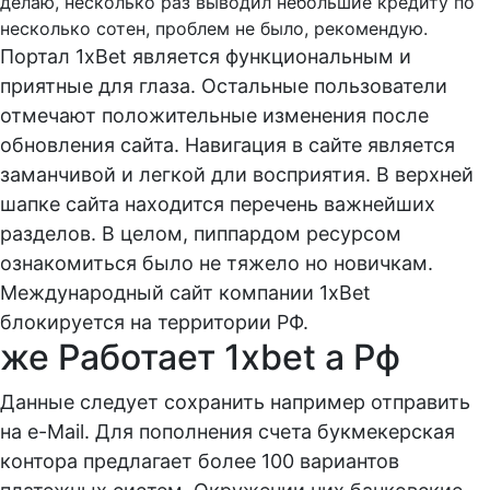
делаю, несколько раз выводил небольшие кредиту по
несколько сотен, проблем не было, рекомендую.
Портал 1xBet является функциональным и
приятные для глаза. Остальные пользователи
отмечают положительные изменения после
обновления сайта. Навигация в сайте является
заманчивой и легкой дли восприятия. В верхней
шапке сайта находится перечень важнейших
разделов. В целом, пиппардом ресурсом
ознакомиться было не тяжело но новичкам.
Международный сайт компании 1xBet
блокируется на территории РФ.
же Работает 1xbet а Рф
Данные следует сохранить например отправить
на e-Mail. Для пополнения счета букмекерская
контора предлагает более 100 вариантов